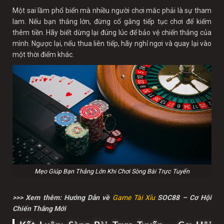
Một sai lầm phổ biến mà nhiều người chơi mắc phải là sự tham
lam. Nếu bạn thắng lớn, đừng cố gắng tiếp tục chơi để kiếm
thêm tiền. Hãy biết dừng lại đúng lúc để bảo vệ chiến thắng của
mình. Ngược lại, nếu thua liên tiếp, hãy nghỉ ngơi và quay lại vào
một thời điểm khác.
Mẹo Giúp Bạn Thắng Lớn Khi Chơi Sòng Bài Trực Tuyến
>>> Xem thêm: Hướng Dẫn về
Game Tài Xỉu
SOC88 – Cơ Hội
Chiến Thắng Mới