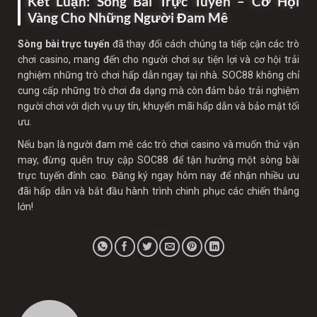
Kết Luận: Sòng Bài Trực Tuyến – Cơ Hội
Vàng Cho Những Người Đam Mê
Sòng bài trực tuyến
đã thay đổi cách chúng ta tiếp cận các trò
chơi casino, mang đến cho người chơi sự tiện lợi và cơ hội trải
nghiệm những trò chơi hấp dẫn ngay tại nhà. SOC88 không chỉ
cung cấp những trò chơi đa dạng mà còn đảm bảo trải nghiệm
người chơi với dịch vụ uy tín, khuyến mãi hấp dẫn và bảo mật tối
ưu.
Nếu bạn là người đam mê các trò chơi casino và muốn thử vận
may, đừng quên truy cập SOC88 để tận hưởng một sòng bài
trực tuyến đỉnh cao. Đăng ký ngay hôm nay để nhận nhiều ưu
đãi hấp dẫn và bắt đầu hành trình chinh phục các chiến thắng
lớn!