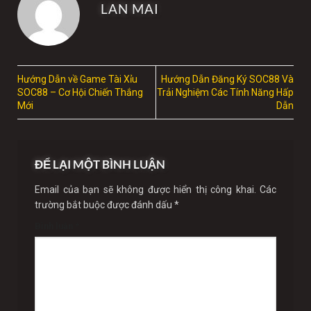
LAN MAI
Hướng Dẫn về Game Tài Xỉu
Hướng Dẫn Đăng Ký SOC88 Và
SOC88 – Cơ Hội Chiến Thắng
Trải Nghiệm Các Tính Năng Hấp
Mới
Dẫn
ĐỂ LẠI MỘT BÌNH LUẬN
Email của bạn sẽ không được hiển thị công khai.
Các
trường bắt buộc được đánh dấu
*
Bình luận
*