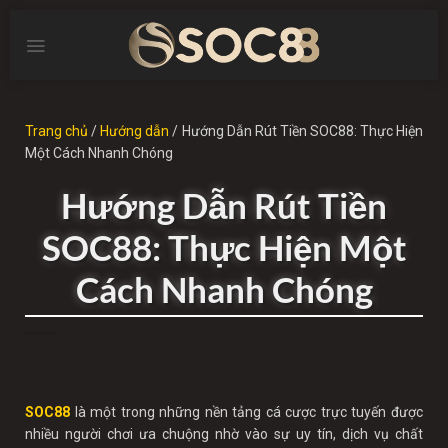
Chuyển
đến
nội
dung
Trang chủ
/
Hướng dẫn
/
Hướng Dẫn Rút Tiền SOC88: Thực Hiện
Một Cách Nhanh Chóng
Hướng Dẫn Rút Tiền
SOC88: Thực Hiện Một
Cách Nhanh Chóng
SOC88
là một trong những nền tảng cá cược trực tuyến được
nhiều người chơi ưa chuộng nhờ vào sự uy tín, dịch vụ chất