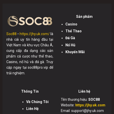
Sản phẩm
Casino
Thể Thao
Soc88
-
https://jhy.uk.com/
là
Đá Gà
nhà cái uy tín hàng đầu tại
Nổ Hũ
Việt Nam và khu vực Châu Á,
cung cấp đa dạng các sản
Khuyến Mãi
phẩm cá cược như thể thao,
Casino, nổ hũ và đá gà. Truy
cập ngay tại soc88pro.vip để
trải nghiệm.
Thông Tin
Liên hệ
Tên thương hiệu:
SOC88
Về Chúng Tôi
Website:
https://jhy.uk.com
Liên Hệ
Email:
support@jhy.uk.com