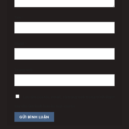
Tên
*
Email
*
Trang web
Lưu tên của tôi, email, và trang web trong trình duyệt
này cho lần bình luận kế tiếp của tôi.