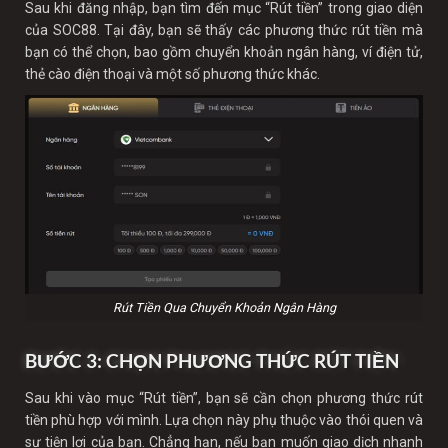
Sau khi đăng nhập, bạn tìm đến mục “Rút tiền” trong giao diện
của SOC88. Tại đây, bạn sẽ thấy các phương thức rút tiền mà
bạn có thể chọn, bao gồm chuyển khoản ngân hàng, ví điện tử,
thẻ cào điện thoại và một số phương thức khác.
Rút Tiền Qua Chuyển Khoản Ngân Hàng
BƯỚC 3: CHỌN PHƯƠNG THỨC RÚT TIỀN
Sau khi vào mục “Rút tiền”, bạn sẽ cần chọn phương thức rút
tiền phù hợp với mình. Lựa chọn này phụ thuộc vào thói quen và
sự tiện lợi của bạn. Chẳng hạn, nếu bạn muốn giao dịch nhanh