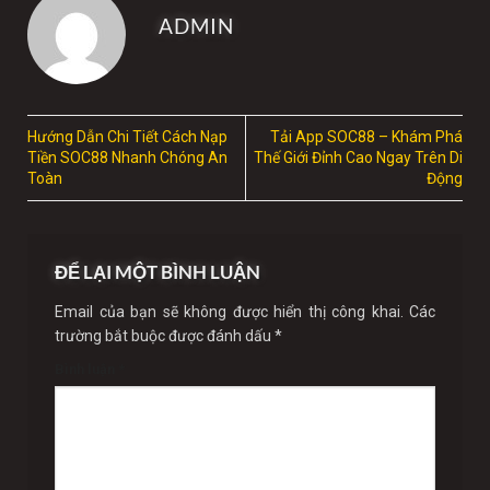
ADMIN
Hướng Dẫn Chi Tiết Cách Nạp
Tải App SOC88 – Khám Phá
Tiền SOC88 Nhanh Chóng An
Thế Giới Đỉnh Cao Ngay Trên Di
Toàn
Động
ĐỂ LẠI MỘT BÌNH LUẬN
Email của bạn sẽ không được hiển thị công khai.
Các
trường bắt buộc được đánh dấu
*
Bình luận
*