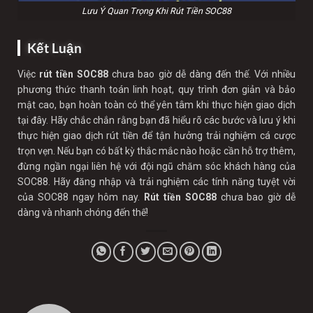
Lưu Ý Quan Trọng Khi Rút Tiền SOC88
Kết Luận
Việc
rút tiền SOC88
chưa bao giờ dễ dàng đến thế. Với nhiều
phương thức thanh toán linh hoạt, quy trình đơn giản và bảo
mật cao, bạn hoàn toàn có thể yên tâm khi thực hiện giao dịch
tại đây. Hãy chắc chắn rằng bạn đã hiểu rõ các bước và lưu ý khi
thực hiện giao dịch rút tiền để tận hưởng trải nghiệm cá cược
trọn vẹn. Nếu bạn có bất kỳ thắc mắc nào hoặc cần hỗ trợ thêm,
đừng ngần ngại liên hệ với đội ngũ chăm sóc khách hàng của
SOC88.
Hãy đăng nhập và trải nghiệm các tính năng tuyệt vời
của SOC88 ngay hôm nay.
Rút tiền SOC88
chưa bao giờ dễ
dàng và nhanh chóng đến thế!