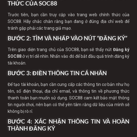
THỨC CỦA SOC88
Trước tiên, bạn cần truy cập vào trang web chính thức của
SOC88. Hãy chắc chắn rằng bạn đang ở đúng địa chỉ web để
tránh gặp phải các trang giả mạo.
BƯỚC 2: TÌM VÀ NHẤP VÀO NÚT “ĐĂNG KÝ”
Trên giao diện trang chủ của SOC88, bạn sẽ thấy nút
Đăng ký
SOC88
ở vị trí dễ nhìn. Nhấn vào đó để bắt đầu quá trình đăng ký
tài khoản.
BƯỚC 3: ĐIỀN THÔNG TIN CÁ NHÂN
Để tạo tài khoản, bạn cần cung cấp các thông tin cơ bản như họ
tên, số điện thoại, địa chỉ email, và thông tin về phương thức
thanh toán bạn muốn sử dụng. SOC88 cam kết bảo mật thông
tin người chơi, nên bạn có thể yên tâm rằng dữ liệu của mình sẽ
không bị rò rỉ.
BƯỚC 4: XÁC NHẬN THÔNG TIN VÀ HOÀN
THÀNH ĐĂNG KÝ