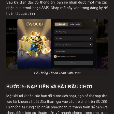
Sau khi điền đầy đủ thông tin, bạn sẽ nhận được một mã xác
nhận qua email hoặc SMS. Nhập mã này vào trang đăng ký để
hoàn tất quá trình.
Hệ Thống Thanh Toán Linh Hoạt
BƯỚC 5: NẠP TIỀN VÀ BẮT ĐẦU CHƠI
Một khi tài khoản của bạn đã được kích hoạt, bạn có thể nạp tiền
vào tài khoản và bắt đầu tham gia vào các trò chơi trên SOC88.
Hệ thống sẽ cung cấp nhiều phương thức thanh toán để bạn lựa
chọn, đảm bảo sự thuận tiện và nhanh chóng trong mọi giao