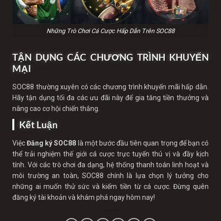
Những Trò Chơi Cá Cược Hấp Dẫn Trên SOC88
TẬN DỤNG CÁC CHƯƠNG TRÌNH KHUYẾN
MẠI
SOC88 thường xuyên có các chương trình khuyến mãi hấp dẫn.
Hãy tận dụng tối đa các ưu đãi này để gia tăng tiền thưởng và
nâng cao cơ hội chiến thắng.
Kết Luận
Việc
Đăng ký SOC88
là một bước đầu tiên quan trọng để bạn có
thể trải nghiệm thế giới cá cược trực tuyến thú vị và đầy kịch
tính. Với các trò chơi đa dạng, hệ thống thanh toán linh hoạt và
môi trường an toàn, SOC88 chính là lựa chọn lý tưởng cho
những ai muốn thử sức và kiếm tiền từ cá cược. Đừng quên
đăng ký tài khoản và khám phá ngay hôm nay!