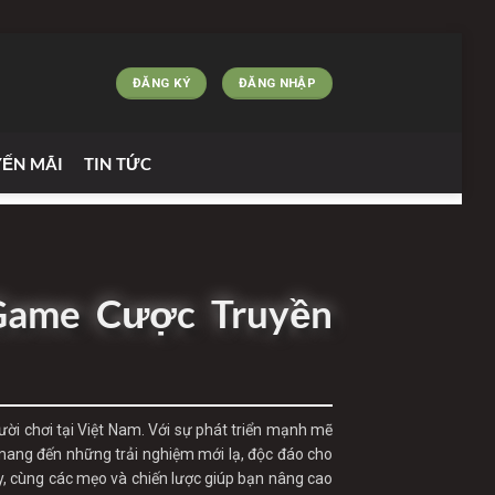
ĐĂNG KÝ
ĐĂNG NHẬP
ẾN MÃI
TIN TỨC
Game Cược Truyền
ời chơi tại Việt Nam. Với sự phát triển mạnh mẽ
ang đến những trải nghiệm mới lạ, độc đáo cho
 vậy, cùng các mẹo và chiến lược giúp bạn nâng cao