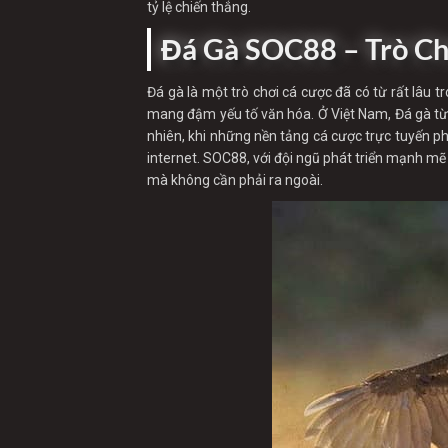
tỷ lệ chiến thắng.
Đá Gà SOC88 – Trò Ch
Đá gà là một trò chơi cá cược đã có từ rất lâu t
mang đậm yếu tố văn hóa. Ở Việt Nam, Đá gà từ lâ
nhiên, khi những nền tảng cá cược trực tuyến ph
internet. SOC88, với đội ngũ phát triển mạnh mẽ
mà không cần phải ra ngoài.