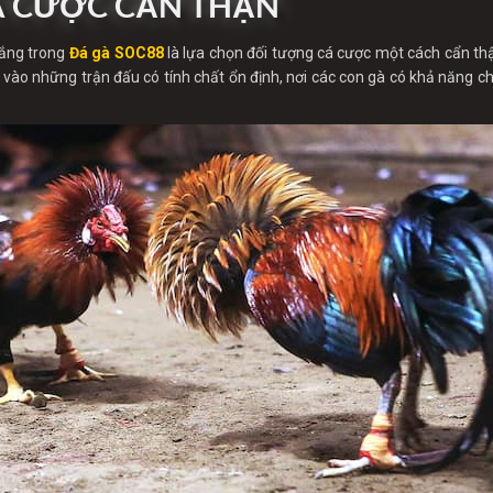
Á CƯỢC CẨN THẬN
hắng trong
Đá gà SOC88
là lựa chọn đối tượng cá cược một cách cẩn th
g vào những trận đấu có tính chất ổn định, nơi các con gà có khả năng c