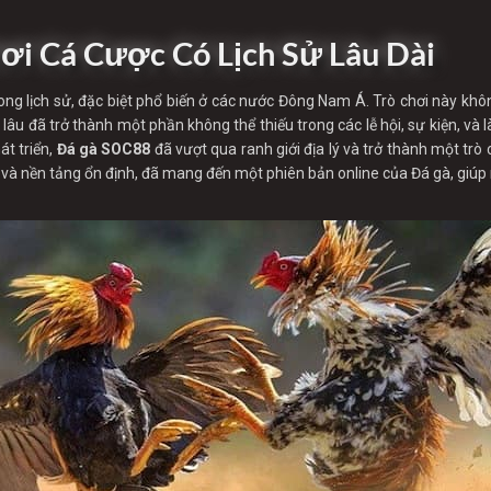
ơi Cá Cược Có Lịch Sử Lâu Dài
rong lịch sử, đặc biệt phổ biến ở các nước Đông Nam Á. Trò chơi này khô
u đã trở thành một phần không thể thiếu trong các lễ hội, sự kiện, và là 
át triển,
Đá gà SOC88
đã vượt qua ranh giới địa lý và trở thành một trò
 và nền tảng ổn định, đã mang đến một phiên bản online của Đá gà, giúp 