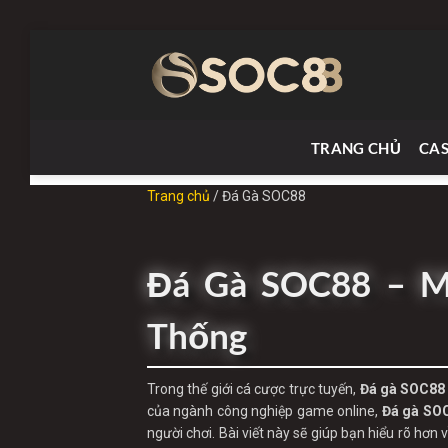
Chuyển
đến
nội
dung
TRANG CHỦ
CA
Trang chủ
/
Đá Gà SOC88
Đá Gà SOC88 – M
Thống
Trong thế giới cá cược trực tuyến,
Đá gà SOC88
của ngành công nghiệp game online,
Đá gà SO
người chơi. Bài viết này sẽ giúp bạn hiểu rõ hơn 